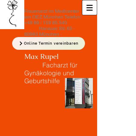
Frauenarzt im Medicenter
am OEZ München Telefon:
+49 89 /
159 85 540
Hanauer Str. 65 ·
80993 München ·
Medicenter am OEZ
Online Termin vereinbaren
Max Rupel
Facharzt für
Gynäkologie und
Geburtshilfe